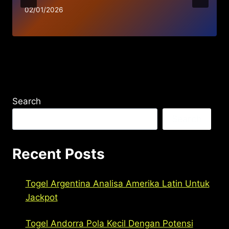
02/01/2026
Search
Search
Recent Posts
Togel Argentina Analisa Amerika Latin Untuk
Jackpot
Togel Andorra Pola Kecil Dengan Potensi