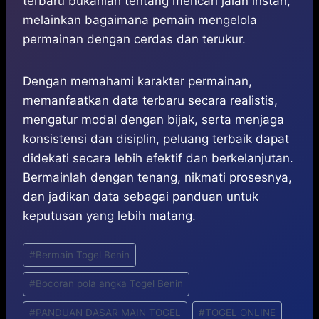
terbaru bukanlah tentang mencari jalan instan,
melainkan bagaimana pemain mengelola
permainan dengan cerdas dan terukur.
Dengan memahami karakter permainan,
memanfaatkan data terbaru secara realistis,
mengatur modal dengan bijak, serta menjaga
konsistensi dan disiplin, peluang terbaik dapat
didekati secara lebih efektif dan berkelanjutan.
Bermainlah dengan tenang, nikmati prosesnya,
dan jadikan data sebagai panduan untuk
keputusan yang lebih matang.
Post
#
Bermain Togel Benin
Tags:
#
Bocoran pola angka Togel Benin
#
PANDUAN DASAR MAIN TOGEL
#
TOGEL ONLINE