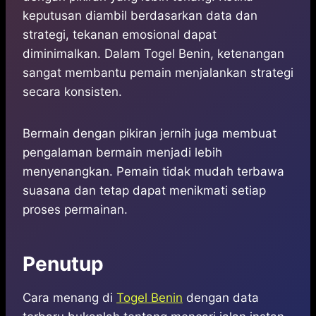
keputusan diambil berdasarkan data dan
strategi, tekanan emosional dapat
diminimalkan. Dalam Togel Benin, ketenangan
sangat membantu pemain menjalankan strategi
secara konsisten.
Bermain dengan pikiran jernih juga membuat
pengalaman bermain menjadi lebih
menyenangkan. Pemain tidak mudah terbawa
suasana dan tetap dapat menikmati setiap
proses permainan.
Penutup
Cara menang di
Togel Benin
dengan data