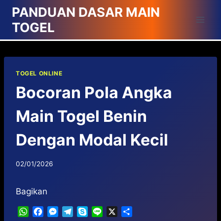
Skip
PANDUAN DASAR MAIN
to
TOGEL
content
TOGEL ONLINE
Bocoran Pola Angka
Main Togel Benin
Dengan Modal Kecil
02/01/2026
Bagikan
W
F
M
T
S
L
X
S