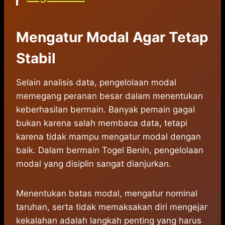
Mengatur Modal Agar Tetap
Stabil
Selain analisis data, pengelolaan modal
memegang peranan besar dalam menentukan
keberhasilan bermain. Banyak pemain gagal
bukan karena salah membaca data, tetapi
karena tidak mampu mengatur modal dengan
baik. Dalam bermain Togel Benin, pengelolaan
modal yang disiplin sangat dianjurkan.
Menentukan batas modal, mengatur nominal
taruhan, serta tidak memaksakan diri mengejar
kekalahan adalah langkah penting yang harus