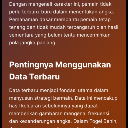
Dengan mengenali karakter ini, pemain tidak
perlu terburu-buru dalam menentukan angka.
Pemahaman dasar membantu pemain tetap
tenang dan tidak mudah terpengaruh oleh hasil
sementara yang belum tentu mencerminkan
pola jangka panjang.
Pentingnya Menggunakan
Data Terbaru
Data terbaru menjadi fondasi utama dalam
menyusun strategi bermain. Data ini mencakup
hasil keluaran sebelumnya yang dapat
memberikan gambaran mengenai frekuensi
dan kecenderungan angka. Dalam Togel Benin,