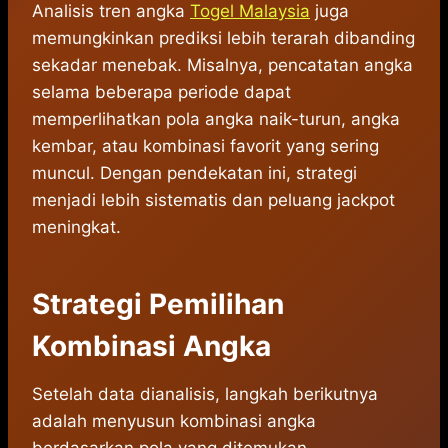
Analisis tren angka
Togel Malaysia
juga
memungkinkan prediksi lebih terarah dibanding
sekadar menebak. Misalnya, pencatatan angka
selama beberapa periode dapat
memperlihatkan pola angka naik-turun, angka
kembar, atau kombinasi favorit yang sering
muncul. Dengan pendekatan ini, strategi
menjadi lebih sistematis dan peluang jackpot
meningkat.
Strategi Pemilihan
Kombinasi Angka
Setelah data dianalisis, langkah berikutnya
adalah menyusun kombinasi angka