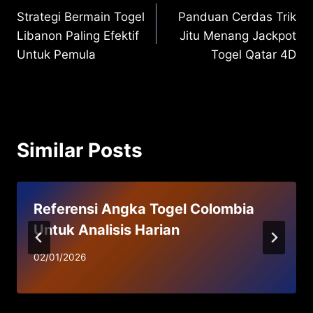
Strategi Bermain Togel
Panduan Cerdas Trik
navigation
Libanon Paling Efektif
Jitu Menang Jackpot
Untuk Pemula
Togel Qatar 4D
Similar Posts
Referensi Angka Togel Colombia
Untuk Analisis Harian
02/01/2026