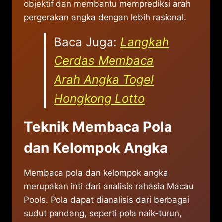
objektif dan membantu memprediksi arah
pergerakan angka dengan lebih rasional.
Baca Juga:
Langkah
Cerdas Membaca
Arah Angka Togel
Hongkong Lotto
Teknik Membaca Pola
dan Kelompok Angka
Membaca pola dan kelompok angka
merupakan inti dari analisis rahasia Macau
Pools. Pola dapat dianalisis dari berbagai
sudut pandang, seperti pola naik-turun,