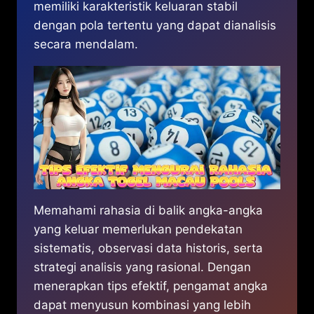
memiliki karakteristik keluaran stabil
dengan pola tertentu yang dapat dianalisis
secara mendalam.
Memahami rahasia di balik angka-angka
yang keluar memerlukan pendekatan
sistematis, observasi data historis, serta
strategi analisis yang rasional. Dengan
menerapkan tips efektif, pengamat angka
dapat menyusun kombinasi yang lebih