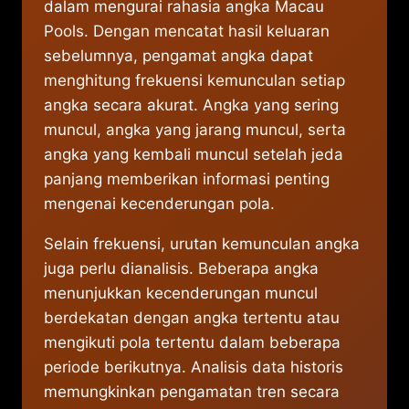
dalam mengurai rahasia angka Macau
Pools. Dengan mencatat hasil keluaran
sebelumnya, pengamat angka dapat
menghitung frekuensi kemunculan setiap
angka secara akurat. Angka yang sering
muncul, angka yang jarang muncul, serta
angka yang kembali muncul setelah jeda
panjang memberikan informasi penting
mengenai kecenderungan pola.
Selain frekuensi, urutan kemunculan angka
juga perlu dianalisis. Beberapa angka
menunjukkan kecenderungan muncul
berdekatan dengan angka tertentu atau
mengikuti pola tertentu dalam beberapa
periode berikutnya. Analisis data historis
memungkinkan pengamatan tren secara