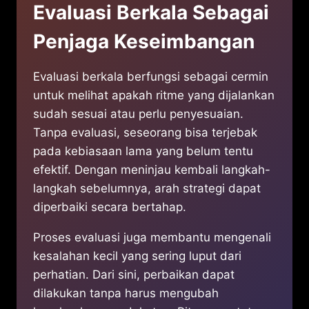
Evaluasi Berkala Sebagai
Penjaga Keseimbangan
Evaluasi berkala berfungsi sebagai cermin
untuk melihat apakah ritme yang dijalankan
sudah sesuai atau perlu penyesuaian.
Tanpa evaluasi, seseorang bisa terjebak
pada kebiasaan lama yang belum tentu
efektif. Dengan meninjau kembali langkah-
langkah sebelumnya, arah strategi dapat
diperbaiki secara bertahap.
Proses evaluasi juga membantu mengenali
kesalahan kecil yang sering luput dari
perhatian. Dari sini, perbaikan dapat
dilakukan tanpa harus mengubah