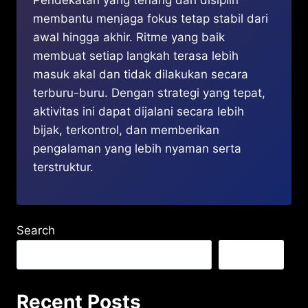
Pendekatan yang tenang dan disiplin
membantu menjaga fokus tetap stabil dari
awal hingga akhir. Ritme yang baik
membuat setiap langkah terasa lebih
masuk akal dan tidak dilakukan secara
terburu-buru. Dengan strategi yang tepat,
aktivitas ini dapat dijalani secara lebih
bijak, terkontrol, dan memberikan
pengalaman yang lebih nyaman serta
terstruktur.
Search
Search
Recent Posts