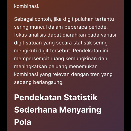
kombinasi.
Sebagai contoh, jika digit puluhan tertentu
sering muncul dalam beberapa periode,
fokus analisis dapat diarahkan pada variasi
digit satuan yang secara statistik sering
mengikuti digit tersebut. Pendekatan ini
mempersempit ruang kemungkinan dan
meningkatkan peluang menemukan
kombinasi yang relevan dengan tren yang
sedang berlangsung.
Pendekatan Statistik
Sederhana Menyaring
Pola