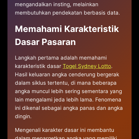
mengandalkan insting, melainkan
membutuhkan pendekatan berbasis data.
Memahami Karakteristik
Dasar Pasaran
Langkah pertama adalah memahami
karakteristik dasar
Togel Sydney Lotto
.
Hasil keluaran angka cenderung bergerak
dalam siklus tertentu, di mana beberapa
angka muncul lebih sering sementara yang
lain mengalami jeda lebih lama. Fenomena
ini dikenal sebagai angka panas dan angka
dingin.
Mengenali karakter dasar ini membantu
dalam menargetkan angka yang memiliki