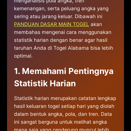
menganalisis pola angka, tren
kemenangan, serta peluang angka yang
sering atau jarang keluar. Dibawah ini
PANDUAN DASAR MAIN TOGEL
akan
membahas mengenai cara menggunakan
statistik harian dengan benar agar hasil
taruhan Anda di Togel Alabama bisa lebih
optimal.
1. Memahami Pentingnya
Statistik Harian
Statistik harian merupakan catatan lengkap
hasil keluaran togel setiap hari yang diolah
dalam bentuk angka, pola, dan tren. Data
ini sangat berguna untuk melihat angka
mana saja yang cenderung muncul lebih