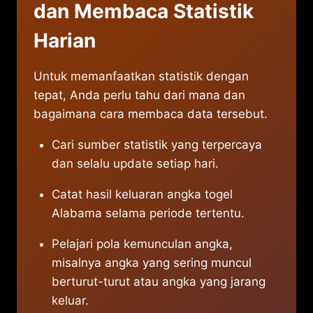
dan Membaca Statistik
Harian
Untuk memanfaatkan statistik dengan
tepat, Anda perlu tahu dari mana dan
bagaimana cara membaca data tersebut.
Cari sumber statistik yang terpercaya
dan selalu update setiap hari.
Catat hasil keluaran angka togel
Alabama selama periode tertentu.
Pelajari pola kemunculan angka,
misalnya angka yang sering muncul
berturut-turut atau angka yang jarang
keluar.