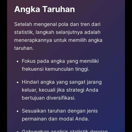
Angka Taruhan
Setelah mengenal pola dan tren dari
statistik, langkah selanjutnya adalah
menerapkannya untuk memilih angka
taruhan.
Fokus pada angka yang memiliki
frekuensi kemunculan tinggi.
Hindari angka yang sangat jarang
keluar, kecuali jika strategi Anda
bertujuan diversifikasi.
Sesuaikan taruhan dengan jenis
permainan dan modal Anda.
Gabungkan analisis statistik dengan