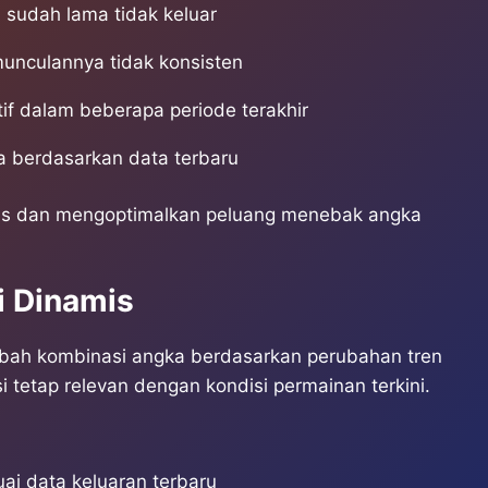
 sudah lama tidak keluar
unculannya tidak konsisten
tif dalam beberapa periode terakhir
a berdasarkan data terbaru
okus dan mengoptimalkan peluang menebak angka
i Dinamis
ubah kombinasi angka berdasarkan perubahan tren
i tetap relevan dengan kondisi permainan terkini.
ai data keluaran terbaru