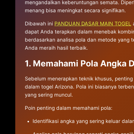
mengandalkan keberuntungan semata. Diperlu
menang bisa meningkat secara signifikan.
Dibawah ini
PANDUAN DASAR MAIN TOGEL
dapat Anda terapkan dalam menebak kombinas
berdasarkan analisa pola dan metode yang te
Anda meraih hasil terbaik.
1. Memahami Pola Angka D
Sebelum menerapkan teknik khusus, penting
dalam togel Arizona. Pola ini biasanya terb
yang sering muncul.
Poin penting dalam memahami pola:
Identifikasi angka yang sering keluar dala