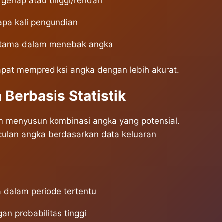
l/genap atau tinggi/rendah
apa kali pengundian
i utama dalam menebak angka
at memprediksi angka dengan lebih akurat.
 Berbasis Statistik
m menyusun kombinasi angka yang potensial.
culan angka berdasarkan data keluaran
 dalam periode tertentu
n probabilitas tinggi