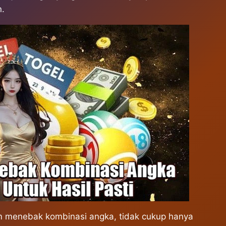
n.
m menebak kombinasi angka, tidak cukup hanya