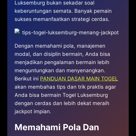
Luksemburg bukan sekadar soal
keberuntungan semata. Banyak pemain
sukses memanfaatkan strategi cerdas.
Dengan memahami pola, manajemen
modal, dan disiplin bermain, Anda bisa
menjadikan pengalaman bermain lebih
menguntungkan dan menyenangkan.
Berikut ini
PANDUAN DASAR MAIN TOGEL
akan membahas tips dan trik praktis agar
Anda bisa bermain Togel Luksemburg
dengan cerdas dan lebih dekat meraih
jackpot impian.
Memahami Pola Dan