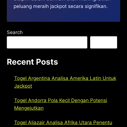
peluang meraih jackpot secara signifikan.
Search
Search
Recent Posts
Togel Argentina Analisa Amerika Latin Untuk
Jackpot
Togel Andorra Pola Kecil Dengan Potensi
Mengejutkan
Togel Aljazair Analisa Afrika Utara Penentu