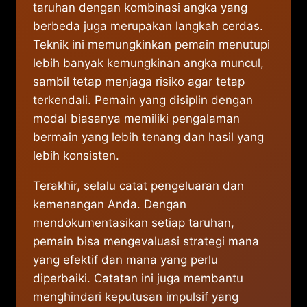
taruhan dengan kombinasi angka yang
berbeda juga merupakan langkah cerdas.
Teknik ini memungkinkan pemain menutupi
lebih banyak kemungkinan angka muncul,
sambil tetap menjaga risiko agar tetap
terkendali. Pemain yang disiplin dengan
modal biasanya memiliki pengalaman
bermain yang lebih tenang dan hasil yang
lebih konsisten.
Terakhir, selalu catat pengeluaran dan
kemenangan Anda. Dengan
mendokumentasikan setiap taruhan,
pemain bisa mengevaluasi strategi mana
yang efektif dan mana yang perlu
diperbaiki. Catatan ini juga membantu
menghindari keputusan impulsif yang