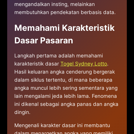
mengandalkan insting, melainkan
membutuhkan pendekatan berbasis data.
Memahami Karakteristik
Dasar Pasaran
Langkah pertama adalah memahami
karakteristik dasar
Togel Sydney Lotto
.
Hasil keluaran angka cenderung bergerak
dalam siklus tertentu, di mana beberapa
angka muncul lebih sering sementara yang
lain mengalami jeda lebih lama. Fenomena
ini dikenal sebagai angka panas dan angka
dingin.
Mengenali karakter dasar ini membantu
dalam menargetkan angka yang memiliki