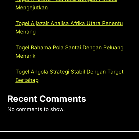
Mengejutkan
Togel Aljazair Analisa Afrika Utara Penentu
Menang
Togel Bahama Pola Santai Dengan Peluang
Menarik
Togel Angola Strategi Stabil Dengan Target
Bertahap
Recent Comments
No comments to show.