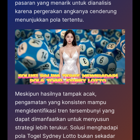
pasaran yang menarik untuk dianalisis
karena pergerakan angkanya cenderung
menunjukkan pola tertentu.
Meskipun hasilnya tampak acak,
pengamatan yang konsisten mampu
mengidentifikasi tren tersembunyi yang
dapat dimanfaatkan untuk menyusun
strategi lebih terukur. Solusi menghadapi
pola Togel Sydney Lotto bukan sekadar