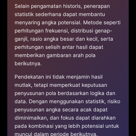
Selain pengamatan historis, penerapan
statistik sederhana dapat membantu
menyaring angka potensial. Metode seperti
perhitungan frekuensi, distribusi genap-
ganjil, rasio angka besar dan kecil, serta
perhitungan selisih antar hasil dapat
memberikan gambaran arah pola
berikutnya.
Pendekatan ini tidak menjamin hasil
mutlak, tetapi memperkuat keputusan
penyusunan pola berdasarkan logika dan
data. Dengan menggunakan statistik, risiko
penyusunan angka secara acak dapat
diminimalkan, dan fokus dapat diarahkan
pada kombinasi yang lebih potensial untuk
muncul dalam periode berikutnya.