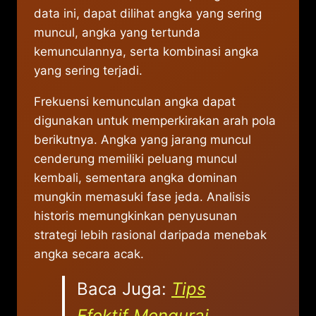
data ini, dapat dilihat angka yang sering
muncul, angka yang tertunda
kemunculannya, serta kombinasi angka
yang sering terjadi.
Frekuensi kemunculan angka dapat
digunakan untuk memperkirakan arah pola
berikutnya. Angka yang jarang muncul
cenderung memiliki peluang muncul
kembali, sementara angka dominan
mungkin memasuki fase jeda. Analisis
historis memungkinkan penyusunan
strategi lebih rasional daripada menebak
angka secara acak.
Baca Juga:
Tips
Efektif Mengurai