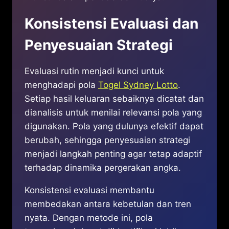
Konsistensi Evaluasi dan
Penyesuaian Strategi
Evaluasi rutin menjadi kunci untuk
menghadapi pola
Togel Sydney Lotto
.
Setiap hasil keluaran sebaiknya dicatat dan
dianalisis untuk menilai relevansi pola yang
digunakan. Pola yang dulunya efektif dapat
berubah, sehingga penyesuaian strategi
menjadi langkah penting agar tetap adaptif
terhadap dinamika pergerakan angka.
Konsistensi evaluasi membantu
membedakan antara kebetulan dan tren
nyata. Dengan metode ini, pola