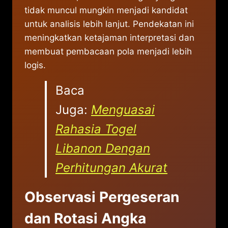
tidak muncul mungkin menjadi kandidat
untuk analisis lebih lanjut. Pendekatan ini
meningkatkan ketajaman interpretasi dan
membuat pembacaan pola menjadi lebih
logis.
Baca
Juga:
Menguasai
Rahasia Togel
Libanon Dengan
Perhitungan Akurat
Observasi Pergeseran
dan Rotasi Angka