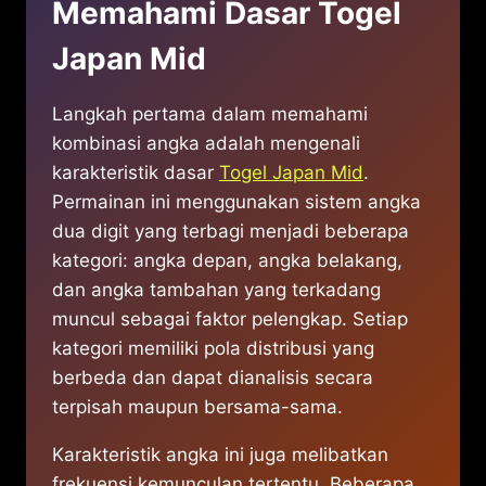
Memahami Dasar Togel
Japan Mid
Langkah pertama dalam memahami
kombinasi angka adalah mengenali
karakteristik dasar
Togel Japan Mid
.
Permainan ini menggunakan sistem angka
dua digit yang terbagi menjadi beberapa
kategori: angka depan, angka belakang,
dan angka tambahan yang terkadang
muncul sebagai faktor pelengkap. Setiap
kategori memiliki pola distribusi yang
berbeda dan dapat dianalisis secara
terpisah maupun bersama-sama.
Karakteristik angka ini juga melibatkan
frekuensi kemunculan tertentu. Beberapa