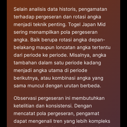
Selain analisis data historis, pengamatan
terhadap pergeseran dan rotasi angka
menjadi teknik penting. Togel Japan Mid
sering menampilkan pola pergeseran
angka. Baik berupa rotasi angka depan-
belakang maupun loncatan angka tertentu
dari periode ke periode. Misalnya, angka
tambahan dalam satu periode kadang
menjadi angka utama di periode
berikutnya, atau kombinasi angka yang
sama muncul dengan urutan berbeda.
Observasi pergeseran ini membutuhkan
ketelitian dan konsistensi. Dengan
mencatat pola pergeseran, pengamat
dapat mengenali tren yang lebih kompleks