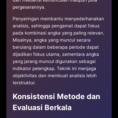
dari frekuensi kemunculan maupun pola
pergeserannya.
Penyaringan membantu menyederhanakan
analisis, sehingga pengamat dapat fokus
pada kombinasi angka yang paling relevan.
Misalnya, angka yang muncul secara
berulang dalam beberapa periode dapat
dijadikan fokus utama, sementara angka
yang jarang muncul digunakan sebagai
indikator pelengkap. Teknik ini menjaga
objektivitas dan membuat analisis lebih
terstruktur.
Konsistensi Metode dan
Evaluasi Berkala