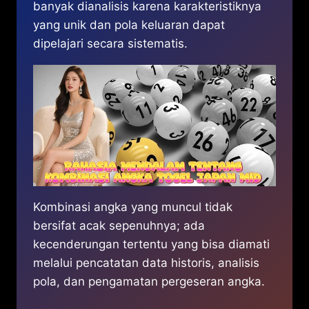
banyak dianalisis karena karakteristiknya
yang unik dan pola keluaran dapat
dipelajari secara sistematis.
Kombinasi angka yang muncul tidak
bersifat acak sepenuhnya; ada
kecenderungan tertentu yang bisa diamati
melalui pencatatan data historis, analisis
pola, dan pengamatan pergeseran angka.